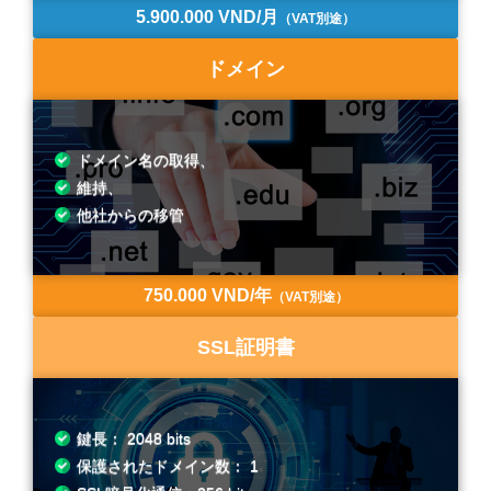
5.900.000 VND/月
（VAT別途）
ドメイン
ドメイン名の取得、
維持、
他社からの移管
750.000 VND/年
（VAT別途）
SSL証明書
鍵長： 2048 bits
保護されたドメイン数： 1