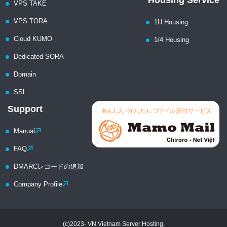
VPS TAKE
VPS TORA
1U Housing
Cloud KUMO
1/4 Housing
Dedicated SORA
Domain
SSL
Support
Manual
FAQ
DMARCレコードの追加
Company Profile
(c)2023- VN Vietnam Server Hosting,