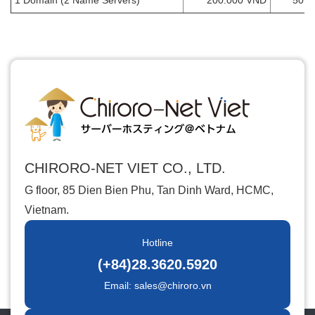
1 Domain (2 Name Servers)
200.000 VND
50.0
CHIRORO-NET VIET CO., LTD.
G floor, 85 Dien Bien Phu, Tan Dinh Ward, HCMC,
Vietnam.
Hotline
(+84)28.3620.5920
Email: sales@chiroro.vn